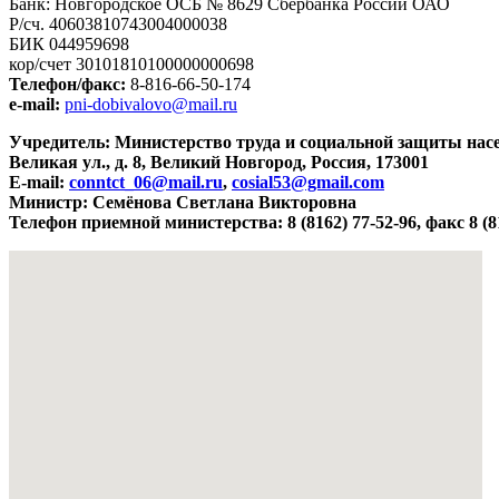
Банк: Новгородское ОСБ № 8629 Сбербанка России ОАО
Р/сч. 40603810743004000038
БИК 044959698
кор/счет 30101810100000000698
Телефон/факс:
8-816-66-50-174
e-mail:
pni-dobivalovo@mail.ru
Учредитель: Министерство труда и социальной защиты нас
Великая ул., д. 8, Великий Новгород, Россия, 173001
E-mail:
conntct_06@mail.ru
,
cosial53@gmail.com
Министр: Семёнова Светлана Викторовна
Телефон приемной министерства: 8 (8162) 77-52-96, факс 8 (8