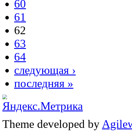
60
61
62
63
64
следующая ›
последняя »
Theme developed by
Agile