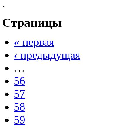
.
Страницы
« первая
‹ предыдущая
…
56
57
58
59